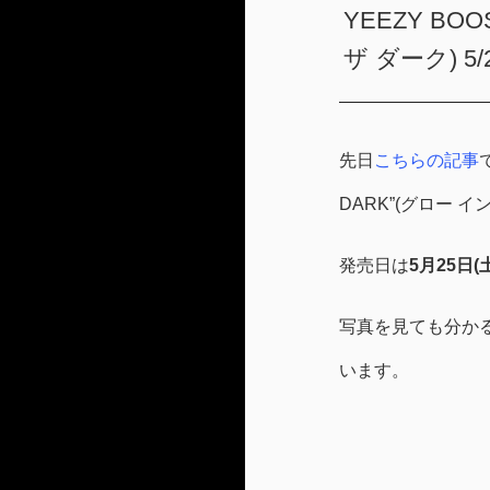
YEEZY BOO
ザ ダーク) 5/
先日
こちらの記事
DARK”(グロー
発売日は
5月25日(
写真を見ても分か
います。