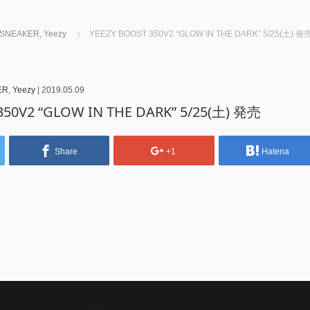
SNEAKER
,
Yeezy
YEEZY BOOST 350V2 “GLOW IN THE DARK” 5/25(土) 発
ER
,
Yeezy
|
2019.05.09
350V2 “GLOW IN THE DARK” 5/25(土) 発売
Share
+1
Hatena