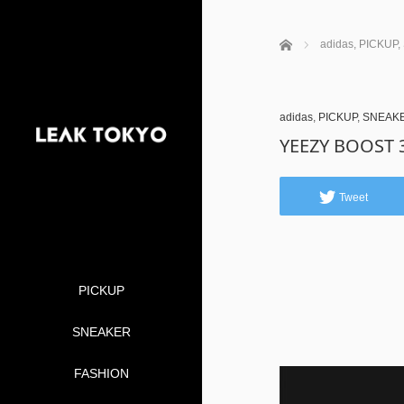
ホーム
adidas
,
PICKUP
,
adidas
,
PICKUP
,
SNEAK
YEEZY BOOST 
Tweet
PICKUP
SNEAKER
FASHION