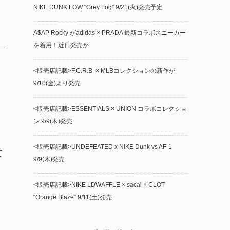
ン
NIKE DUNK LOW “Grey Fog” 9/21(火)発売予定
A$AP Rocky がadidas × PRADA 最新コラボスニーカー
を着用！近日発売か
<販売店記載>F.C.R.B. × MLBコレクションの新作が
9/10(金)より発売
<販売店記載>ESSENTIALS × UNION コラボコレクショ
ン 9/9(木)発売
<販売店記載>UNDEFEATED x NIKE Dunk vs AF-1
て
9/9(木)発売
<販売店記載>NIKE LDWAFFLE × sacai × CLOT
“Orange Blaze” 9/11(土)発売