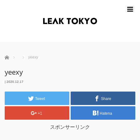
m
ホーム
yeexy
yeexy
|
2020.12.17
Tweet
Share
+1
Hatena
スポンサーリンク