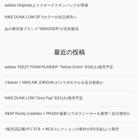
adidas Originalsよりスネークスキンパックが登場
NIKE DUNK LOW SP 3カラーが近日発売へ
あの東京発ブランド”SWAGGER”が完全復活
最近の投稿
adidas YEEZY FOAM RUNNER “Yellow Ochre” 9/18(土)発売予定
J Balvin × NIKE AIR JORDAN がコラボモデルを近日発表か
NIKE DUNK LOW “Grey Fog” 9/21(火)発売予定
A$AP Rocky がadidas × PRADA 最新コラボスニーカーを着用！近日発売か
<販売店記載>F.C.R.B. × MLBコレクションの新作が9/10(金)より発売