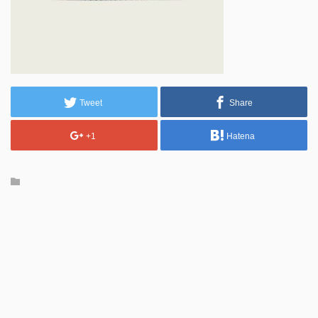
Tweet
Share
+1
Hatena