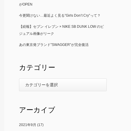
がOPEN
今更聞けない…最近よく見る”Girls Don’t Cry”って？
【続報】セブン イレブン × NIKE SB DUNK LOW のビ
ジュアル画像がリーク
あの東京発ブランド”SWAGGER”が完全復活
カテゴリー
アーカイブ
2021年9月
(17)