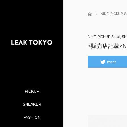
ホーム
NIKE
,
PICKUP
,
S
NIKE
,
PICKUP
,
Sacai
,
SN
<販売店記載>NIKE 
Tweet
PICKUP
SNEAKER
FASHION