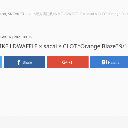
acai
,
SNEAKER
<販売店記載>NIKE LDWAFFLE × sacai × CLOT “Orange Blaz
EAKER
|
2021.09.06
LDWAFFLE × sacai × CLOT “Orange Blaze” 9
Share
+1
Hatena