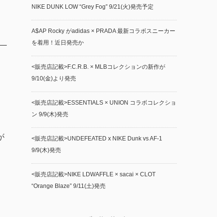
NIKE DUNK LOW “Grey Fog” 9/21(火)発売予定
A$AP Rocky がadidas × PRADA 最新コラボスニーカー
を着用！近日発売か
<販売店記載>F.C.R.B. × MLBコレクションの新作が
9/10(金)より発売
<販売店記載>ESSENTIALS × UNION コラボコレクショ
ン 9/9(木)発売
が
<販売店記載>UNDEFEATED x NIKE Dunk vs AF-1
9/9(木)発売
レ
<販売店記載>NIKE LDWAFFLE × sacai × CLOT
“Orange Blaze” 9/11(土)発売