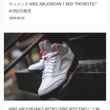
ウィメンズ NIKE AIR JORDAN 1 MID “PATRIOTIC”
4/26(日)発売
2020.04.25
NIKE AIR JORDAN 5 RETRO “FIRE RED” END.にて抽