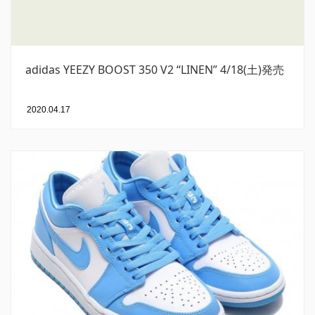
adidas YEEZY BOOST 350 V2 “LINEN” 4/18(土)発売
2020.04.17