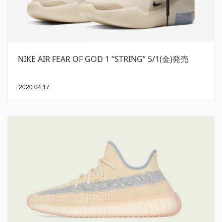
NIKE AIR FEAR OF GOD 1 “STRING” 5/1(金)発売
2020.04.17