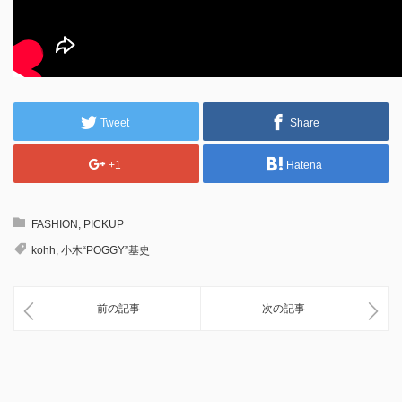
Tweet
Share
+1
Hatena
FASHION
,
PICKUP
kohh
,
小木“POGGY”基史
前の記事
次の記事