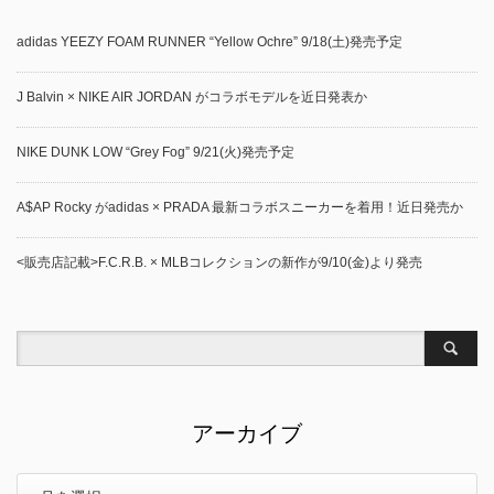
adidas YEEZY FOAM RUNNER “Yellow Ochre” 9/18(土)発売予定
J Balvin × NIKE AIR JORDAN がコラボモデルを近日発表か
NIKE DUNK LOW “Grey Fog” 9/21(火)発売予定
A$AP Rocky がadidas × PRADA 最新コラボスニーカーを着用！近日発売か
<販売店記載>F.C.R.B. × MLBコレクションの新作が9/10(金)より発売
アーカイブ