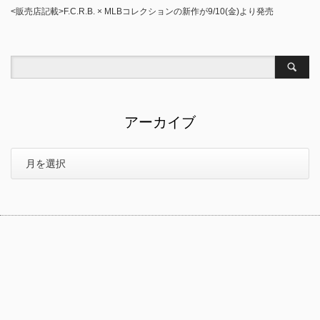
<販売店記載>F.C.R.B. × MLBコレクションの新作が9/10(金)より発売
アーカイブ