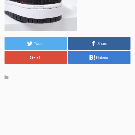
Tweet
Share
+1
Hatena