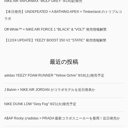
NIKE AIR VAPORMAX “WOLF GREY” 9/14(金)発売
【本日発売】UNDEFEATED × A BATHING APE® × Timberland のトリプルコ
ラボ
Off-White™ × NIKE AIR FORCE 1 “BLACK” & “VOLT” 発売情報解禁
【12/24 UPDATE】YEEZY BOOST 350 V2 “STATIC” 発売情報解禁
最近の投稿
adidas YEEZY FOAM RUNNER “Yellow Ochre” 9/18(土)発売予定
J Balvin × NIKE AIR JORDAN がコラボモデルを近日発表か
NIKE DUNK LOW “Grey Fog” 9/21(火)発売予定
A$AP Rocky がadidas × PRADA 最新コラボスニーカーを着用！近日発売か