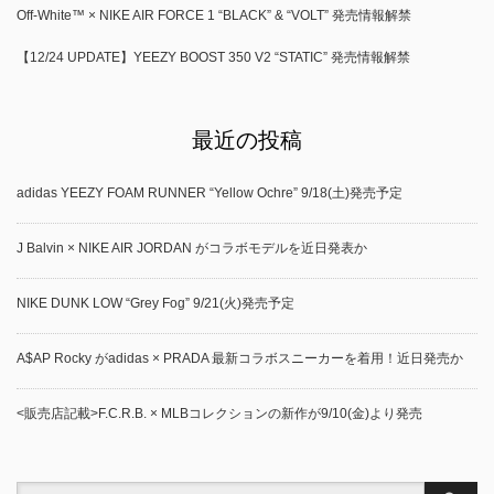
Off-White™ × NIKE AIR FORCE 1 “BLACK” & “VOLT” 発売情報解禁
【12/24 UPDATE】YEEZY BOOST 350 V2 “STATIC” 発売情報解禁
最近の投稿
adidas YEEZY FOAM RUNNER “Yellow Ochre” 9/18(土)発売予定
J Balvin × NIKE AIR JORDAN がコラボモデルを近日発表か
NIKE DUNK LOW “Grey Fog” 9/21(火)発売予定
A$AP Rocky がadidas × PRADA 最新コラボスニーカーを着用！近日発売か
<販売店記載>F.C.R.B. × MLBコレクションの新作が9/10(金)より発売