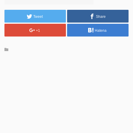
Tweet
Share
+1
Hatena