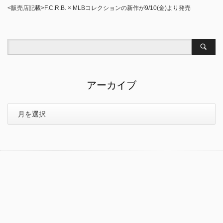
<販売店記載>F.C.R.B. × MLBコレクションの新作が9/10(金)より発売
アーカイブ