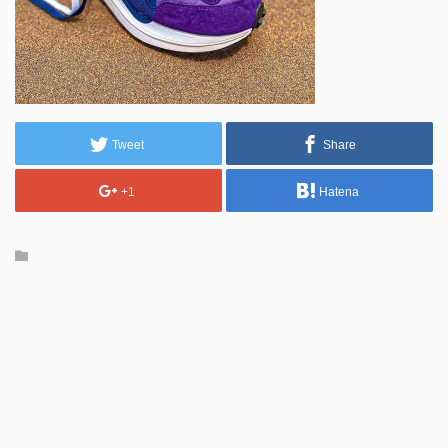
Tweet
Share
+1
Hatena