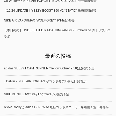
Off-White™ × NIKE AIR FORCE 1 “BLACK” & “VOLT” 発売情報解禁
【12/24 UPDATE】YEEZY BOOST 350 V2 “STATIC” 発売情報解禁
NIKE AIR VAPORMAX “WOLF GREY” 9/14(金)発売
【本日発売】UNDEFEATED × A BATHING APE® × Timberland のトリプルコ
ラボ
最近の投稿
adidas YEEZY FOAM RUNNER “Yellow Ochre” 9/18(土)発売予定
J Balvin × NIKE AIR JORDAN がコラボモデルを近日発表か
NIKE DUNK LOW “Grey Fog” 9/21(火)発売予定
A$AP Rocky がadidas × PRADA 最新コラボスニーカーを着用！近日発売か