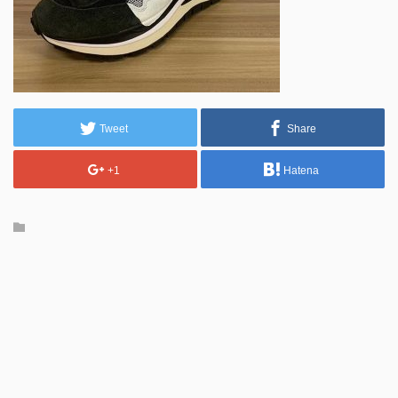
Tweet
Share
+1
Hatena