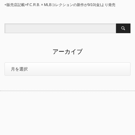
<販売店記載>F.C.R.B. × MLBコレクションの新作が9/10(金)より発売
アーカイブ