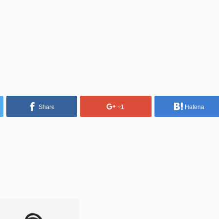
Share
+1
Hatena