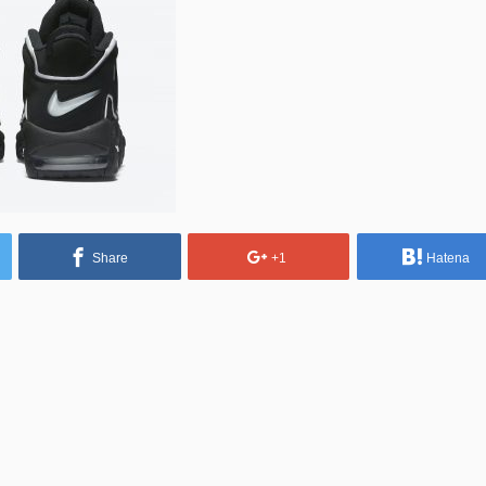
Share
+1
Hatena