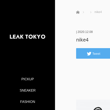
ホーム
nike4
|
2020.12.08
nike4
Tweet
PICKUP
SNEAKER
FASHION