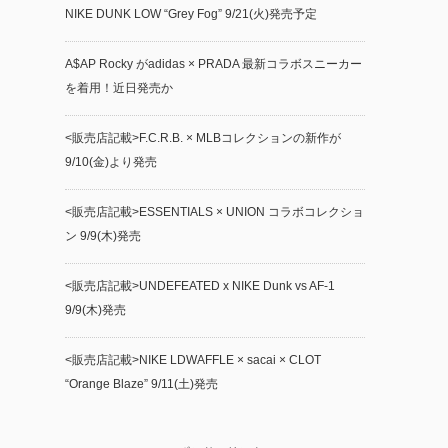
NIKE DUNK LOW “Grey Fog” 9/21(火)発売予定
A$AP Rocky がadidas × PRADA 最新コラボスニーカー
を着用！近日発売か
<販売店記載>F.C.R.B. × MLBコレクションの新作が
9/10(金)より発売
<販売店記載>ESSENTIALS × UNION コラボコレクショ
ン 9/9(木)発売
<販売店記載>UNDEFEATED x NIKE Dunk vs AF-1
9/9(木)発売
<販売店記載>NIKE LDWAFFLE × sacai × CLOT
“Orange Blaze” 9/11(土)発売