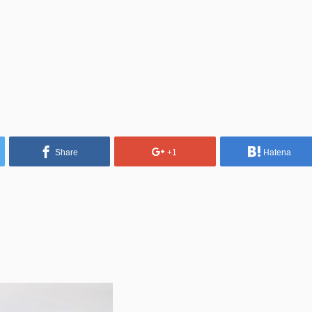
Share
+1
Hatena