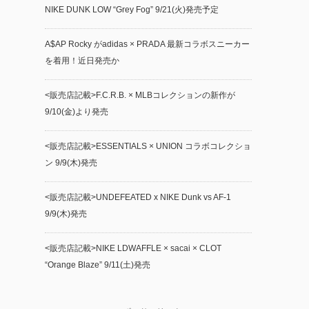
NIKE DUNK LOW “Grey Fog” 9/21(火)発売予定
A$AP Rocky がadidas × PRADA 最新コラボスニーカー
を着用！近日発売か
<販売店記載>F.C.R.B. × MLBコレクションの新作が
9/10(金)より発売
<販売店記載>ESSENTIALS × UNION コラボコレクショ
ン 9/9(木)発売
<販売店記載>UNDEFEATED x NIKE Dunk vs AF-1
9/9(木)発売
<販売店記載>NIKE LDWAFFLE × sacai × CLOT
“Orange Blaze” 9/11(土)発売