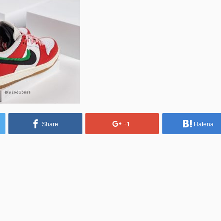
Share
+1
Hatena