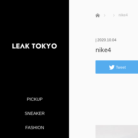
ホーム
nike4
|
2020.10.04
nike4
Tweet
PICKUP
SNEAKER
FASHION