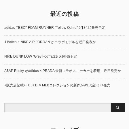
最近の投稿
adidas YEEZY FOAM RUNNER “Yellow Ochre” 9/18(土)発売予定
J Balvin × NIKE AIR JORDAN がコラボモデルを近日発表か
NIKE DUNK LOW “Grey Fog” 9/21(火)発売予定
A$AP Rocky がadidas × PRADA 最新コラボスニーカーを着用！近日発売か
<販売店記載>F.C.R.B. × MLBコレクションの新作が9/10(金)より発売