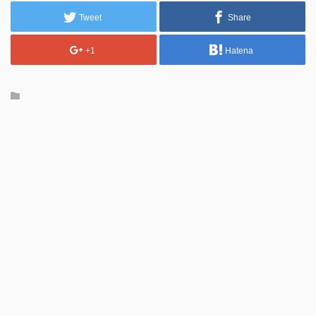
Tweet
Share
+1
Hatena