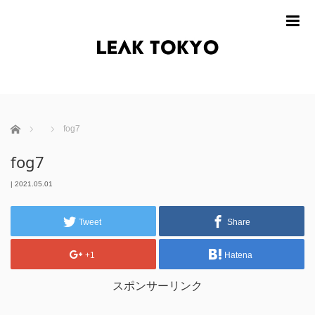
m
ホーム
fog7
fog7
|
2021.05.01
Tweet
Share
+1
Hatena
スポンサーリンク