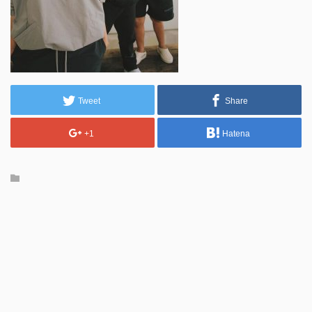
Tweet
Share
+1
Hatena