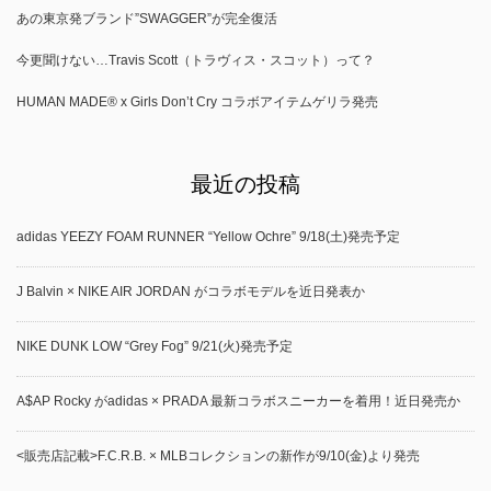
あの東京発ブランド”SWAGGER”が完全復活
今更聞けない…Travis Scott（トラヴィス・スコット）って？
HUMAN MADE®︎ x Girls Don’t Cry コラボアイテムゲリラ発売
最近の投稿
adidas YEEZY FOAM RUNNER “Yellow Ochre” 9/18(土)発売予定
J Balvin × NIKE AIR JORDAN がコラボモデルを近日発表か
NIKE DUNK LOW “Grey Fog” 9/21(火)発売予定
A$AP Rocky がadidas × PRADA 最新コラボスニーカーを着用！近日発売か
<販売店記載>F.C.R.B. × MLBコレクションの新作が9/10(金)より発売