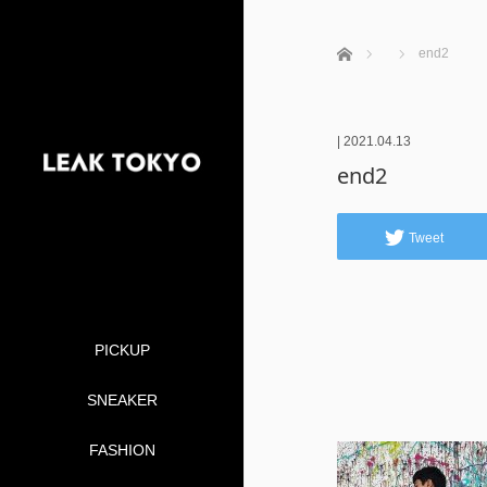
ホーム
end2
|
2021.04.13
end2
Tweet
PICKUP
SNEAKER
FASHION