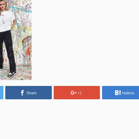
Share
+1
Hatena