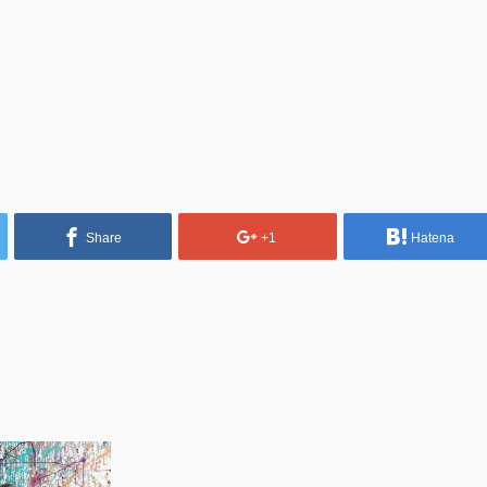
Share
+1
Hatena