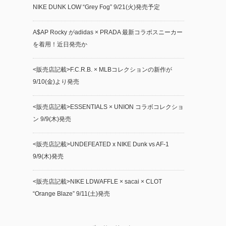
NIKE DUNK LOW “Grey Fog” 9/21(火)発売予定
A$AP Rocky がadidas × PRADA 最新コラボスニーカー
を着用！近日発売か
<販売店記載>F.C.R.B. × MLBコレクションの新作が
9/10(金)より発売
<販売店記載>ESSENTIALS × UNION コラボコレクショ
ン 9/9(木)発売
<販売店記載>UNDEFEATED x NIKE Dunk vs AF-1
9/9(木)発売
<販売店記載>NIKE LDWAFFLE × sacai × CLOT
“Orange Blaze” 9/11(土)発売