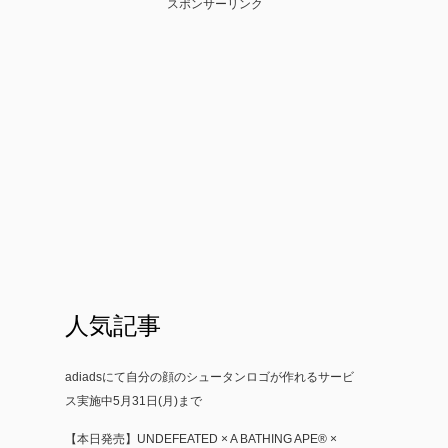
スポンサーリンク
人気記事
adiadsにて自分の顔のシュータンロゴが作れるサービ
ス実施中5月31日(月)まで
【本日発売】UNDEFEATED × A BATHING APE® ×