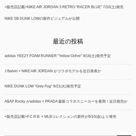
<販売店記載>NIKE AIR JORDAN 3 RETRO “RACER BLUE” 7/10(土)発売
NIKE SB DUNK LOWの新作ビジュアルが公開
最近の投稿
adidas YEEZY FOAM RUNNER “Yellow Ochre” 9/18(土)発売予定
J Balvin × NIKE AIR JORDAN がコラボモデルを近日発表か
NIKE DUNK LOW “Grey Fog” 9/21(火)発売予定
A$AP Rocky がadidas × PRADA 最新コラボスニーカーを着用！近日発売か
<販売店記載>F.C.R.B. × MLBコレクションの新作が9/10(金)より発売