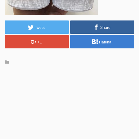
Tweet
Share
+1
Hatena