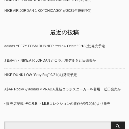
NIKE AIR JORDAN 1 KO “CHICAGO” が2021年復刻予定
最近の投稿
adidas YEEZY FOAM RUNNER “Yellow Ochre” 9/18(土)発売予定
J Balvin × NIKE AIR JORDAN がコラボモデルを近日発表か
NIKE DUNK LOW “Grey Fog” 9/21(火)発売予定
A$AP Rocky がadidas × PRADA 最新コラボスニーカーを着用！近日発売か
<販売店記載>F.C.R.B. × MLBコレクションの新作が9/10(金)より発売