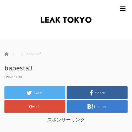
m
ホーム
bapesta3
bapesta3
|
2020.12.13
Tweet
Share
+1
Hatena
スポンサーリンク