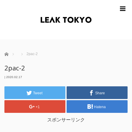
m
ホーム
2pac-2
2pac-2
|
2020.02.17
Tweet
Share
+1
Hatena
スポンサーリンク