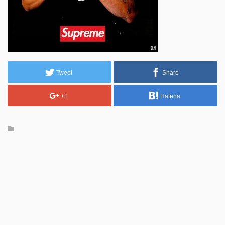
Tweet
Share
+1
Hatena