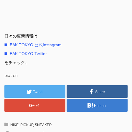
日々の更新情報は
◼️LEAK TOKYO 公式Instagram
◼️LEAK TOKYO Twitter
をチェック。
pic : sn
Tweet
Share
+1
Hatena
NIKE
,
PICKUP
,
SNEAKER