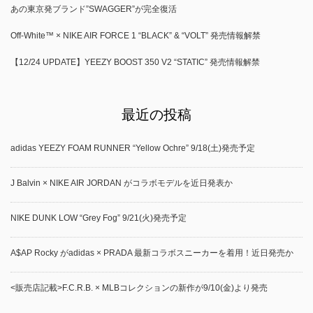
あの東京発ブランド”SWAGGER”が完全復活
Off-White™ × NIKE AIR FORCE 1 “BLACK” & “VOLT” 発売情報解禁
【12/24 UPDATE】YEEZY BOOST 350 V2 “STATIC” 発売情報解禁
最近の投稿
adidas YEEZY FOAM RUNNER “Yellow Ochre” 9/18(土)発売予定
J Balvin × NIKE AIR JORDAN がコラボモデルを近日発表か
NIKE DUNK LOW “Grey Fog” 9/21(火)発売予定
A$AP Rocky がadidas × PRADA 最新コラボスニーカーを着用！近日発売か
<販売店記載>F.C.R.B. × MLBコレクションの新作が9/10(金)より発売