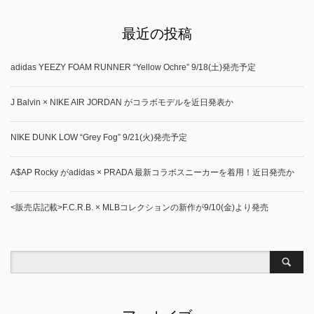
最近の投稿
adidas YEEZY FOAM RUNNER “Yellow Ochre” 9/18(土)発売予定
J Balvin × NIKE AIR JORDAN がコラボモデルを近日発表か
NIKE DUNK LOW “Grey Fog” 9/21(火)発売予定
A$AP Rocky がadidas × PRADA 最新コラボスニーカーを着用！近日発売か
<販売店記載>F.C.R.B. × MLBコレクションの新作が9/10(金)より発売