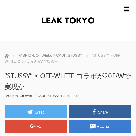
m
ホーム
FASHION
,
Off-White
,
PICKUP
,
STUSSY
“STUSSY” × OFF-
WHITE コラボが20F/Wで実現か
“STUSSY” × OFF-WHITE コラボが20F/Wで
実現か
FASHION
,
Off-White
,
PICKUP
,
STUSSY
|
2020.10.12
Tweet
Share
+1
Hatena