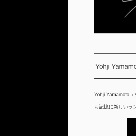
Yohji Y
Yohji Yamam
も記憶に新しいラ