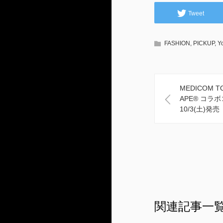
Tweet
FASHION
,
PICKUP
,
Y
MEDICOM TO
APE® コラ
10/3(土)発売
関連記事一