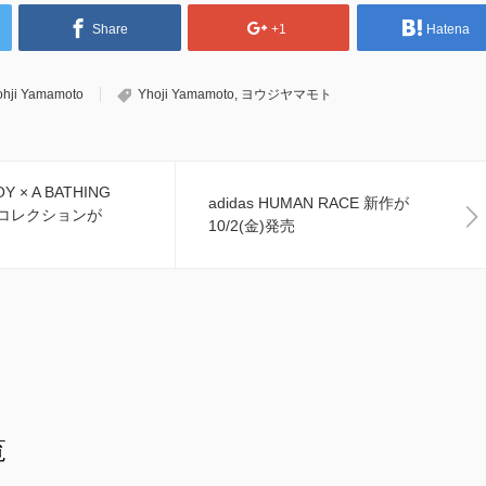
Share
+1
Hatena
ohji Yamamoto
Yhoji Yamamoto
,
ヨウジヤマモト
Y × A BATHING
adidas HUMAN RACE 新作が
ボコレクションが
10/2(金)発売
覧