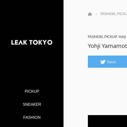
ホーム
FASHION
,
PICK
FASHION
,
PICKUP
,
Yohji
Yohji Yam
Tweet
PICKUP
SNEAKER
FASHION