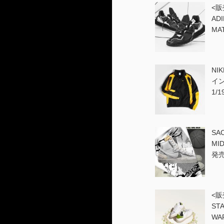
<販
ADI
MA
NI
イン
1/
SAC
MID
発
<販
STA
WA