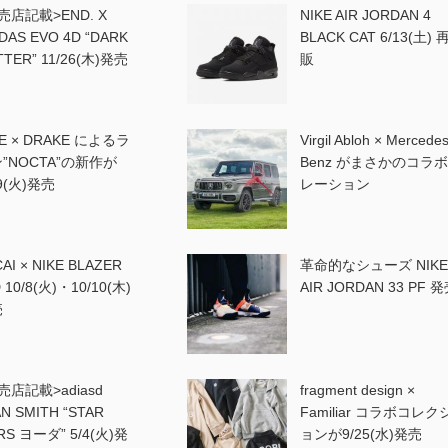
売店記載>END. X
NIKE AIR JORDAN 4
DAS EVO 4D “DARK
BLACK CAT 6/13(土) 
TTER” 11/26(木)発売
販
KE × DRAKE によるラ
Virgil Abloh × Mercedes
”NOCTA”の新作が
Benz がまさかのコラ
19(火)発売
レーション
AI × NIKE BLAZER
革命的なシューズ NIK
 10/8(火)・10/10(木)
AIR JORDAN 33 PF 
売
売店記載>adiasd
fragment design ×
N SMITH “STAR
Familiar コラボコレク
RS ヨーダ” 5/4(火)発
ョンが9/25(水)発売