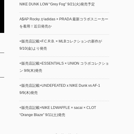
NIKE DUNK LOW “Grey Fog” 9/21(火)発売予定
A$AP Rocky がadidas × PRADA 最新コラボスニーカー
を着用！近日発売か
<販売店記載>F.C.R.B. × MLBコレクションの新作が
9/10(金)より発売
<販売店記載>ESSENTIALS × UNION コラボコレクショ
ン 9/9(木)発売
<販売店記載>UNDEFEATED x NIKE Dunk vs AF-1
9/9(木)発売
<販売店記載>NIKE LDWAFFLE × sacai × CLOT
“Orange Blaze” 9/11(土)発売