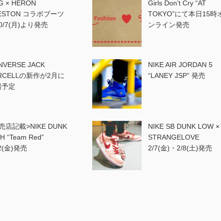
G × HERON
Girls Don’t Cry “AT
ESTON コラボブーツ
TOKYO”にて本日15時
0/7(月)より発売
ンライン発売
NVERSE JACK
NIKE AIR JORDAN 5
RCELLの新作が2月に
“LANEY JSP” 発売
場予定
売店記載>NIKE DUNK
NIKE SB DUNK LOW ×
H “Team Red”
STRANGELOVE
12(金)発売
2/7(金)・2/8(土)発売