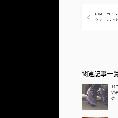
NIKE LAB G
クションが2月
関連記事一
11/
VA
売