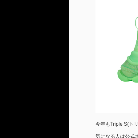
今年もTriple 
気になる人は公式