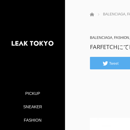
ホーム
BALENCIAGA
,
F
BALENCIAGA
,
FASHION
FARFETCH
Tweet
PICKUP
SNEAKER
FASHION