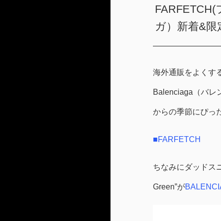
FARFETCH
ガ）新着&限
海外通販をよくする
Balenciag
からの季節にぴっ
■FARFETCH
ちなみにダッドスニー
Green”が
BALEN