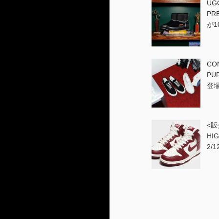
UG
PR
が1
CO
PU
登
<販
HIG
2/