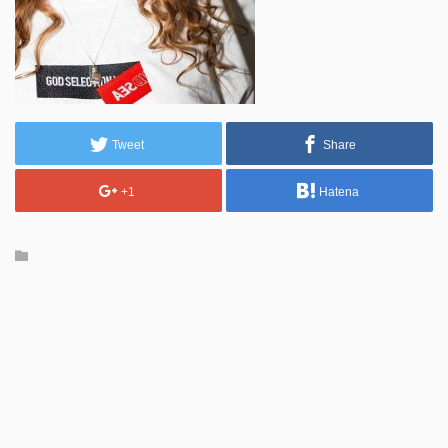
Tweet
Share
+1
Hatena