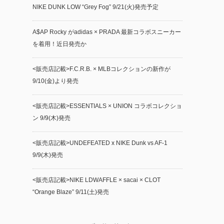
NIKE DUNK LOW “Grey Fog” 9/21(火)発売予定
A$AP Rocky がadidas × PRADA 最新コラボスニーカー
を着用！近日発売か
<販売店記載>F.C.R.B. × MLBコレクションの新作が
9/10(金)より発売
<販売店記載>ESSENTIALS × UNION コラボコレクショ
ン 9/9(木)発売
<販売店記載>UNDEFEATED x NIKE Dunk vs AF-1
9/9(木)発売
<販売店記載>NIKE LDWAFFLE × sacai × CLOT
“Orange Blaze” 9/11(土)発売