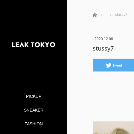
ホーム
stussy7
|
2020.12.08
stussy7
Tweet
PICKUP
SNEAKER
FASHION