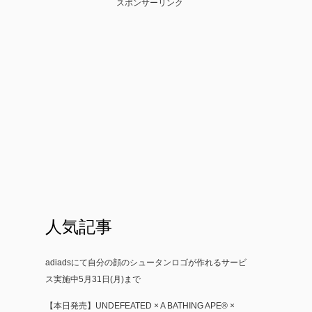
スポンサーリンク
人気記事
adiadsにて自分の顔のシュータンロゴが作れるサービ
ス実施中5月31日(月)まで
【本日発売】UNDEFEATED × A BATHING APE® ×