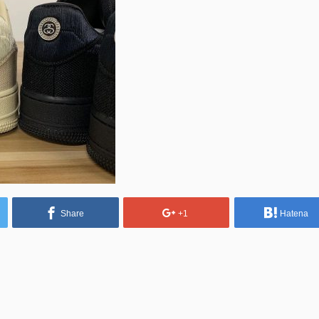
Share
+1
Hatena