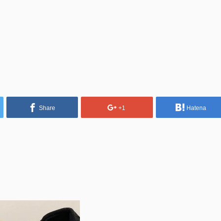
Share
+1
Hatena