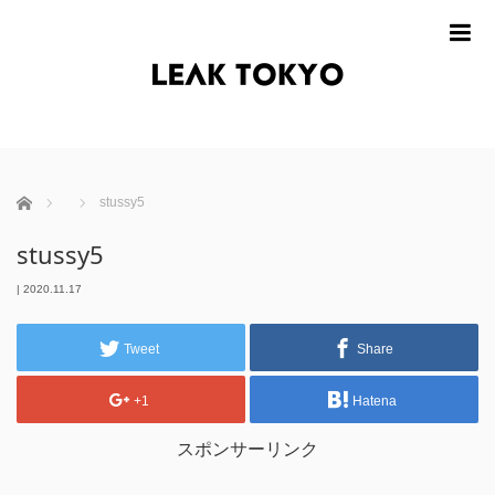
m
ホーム
stussy5
stussy5
|
2020.11.17
Tweet
Share
+1
Hatena
スポンサーリンク