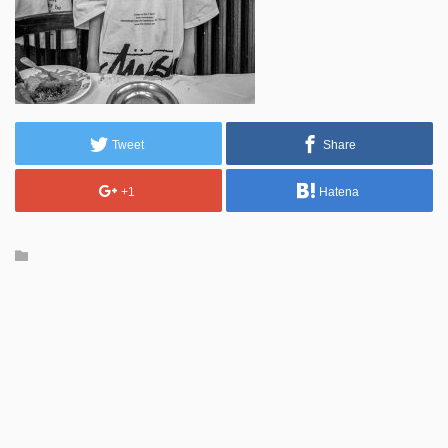
Tweet
Share
+1
Hatena