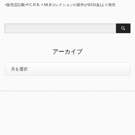
<販売店記載>F.C.R.B. × MLBコレクションの新作が9/10(金)より発売
アーカイブ