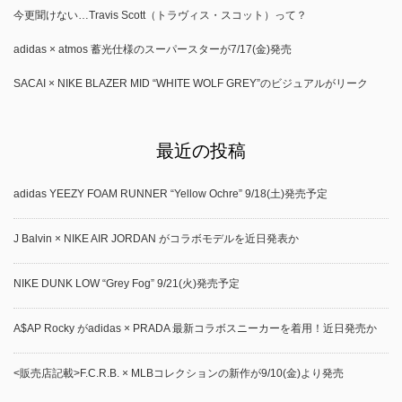
今更聞けない…Travis Scott（トラヴィス・スコット）って？
adidas × atmos 蓄光仕様のスーパースターが7/17(金)発売
SACAI × NIKE BLAZER MID “WHITE WOLF GREY”のビジュアルがリーク
最近の投稿
adidas YEEZY FOAM RUNNER “Yellow Ochre” 9/18(土)発売予定
J Balvin × NIKE AIR JORDAN がコラボモデルを近日発表か
NIKE DUNK LOW “Grey Fog” 9/21(火)発売予定
A$AP Rocky がadidas × PRADA 最新コラボスニーカーを着用！近日発売か
<販売店記載>F.C.R.B. × MLBコレクションの新作が9/10(金)より発売