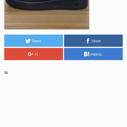
Tweet
Share
+1
Hatena