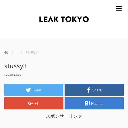
m
ホーム
stussy3
stussy3
|
2020.12.08
Tweet
Share
+1
Hatena
スポンサーリンク