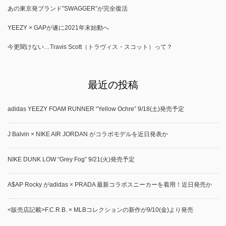
あの東京発ブランド”SWAGGER”が完全復活
YEEZY × GAPが遂に2021年末始動へ
今更聞けない…Travis Scott（トラヴィス・スコット）って？
最近の投稿
adidas YEEZY FOAM RUNNER “Yellow Ochre” 9/18(土)発売予定
J Balvin × NIKE AIR JORDAN がコラボモデルを近日発表か
NIKE DUNK LOW “Grey Fog” 9/21(火)発売予定
A$AP Rocky がadidas × PRADA 最新コラボスニーカーを着用！近日発売か
<販売店記載>F.C.R.B. × MLBコレクションの新作が9/10(金)より発売