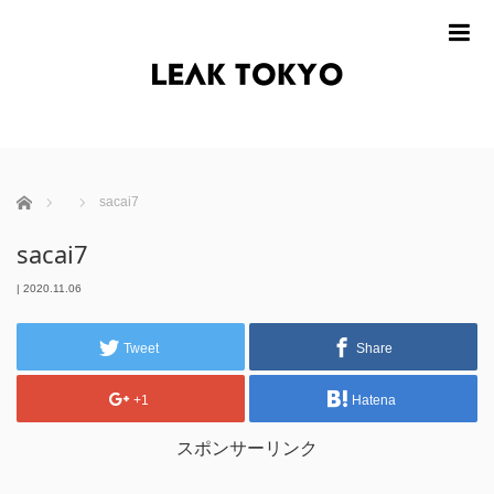
m
ホーム
sacai7
sacai7
|
2020.11.06
Tweet
Share
+1
Hatena
スポンサーリンク