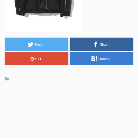
Tweet
Share
+1
Hatena