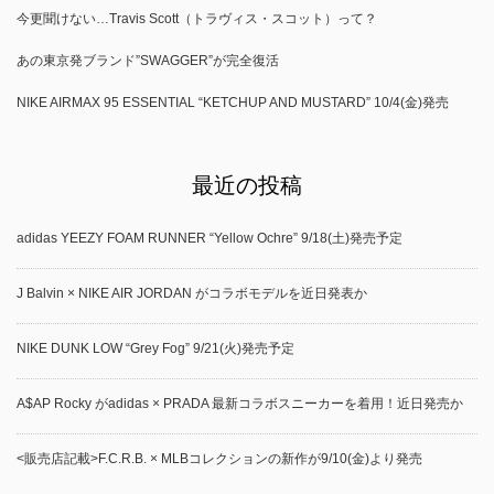
今更聞けない…Travis Scott（トラヴィス・スコット）って？
あの東京発ブランド”SWAGGER”が完全復活
NIKE AIRMAX 95 ESSENTIAL “KETCHUP AND MUSTARD” 10/4(金)発売
最近の投稿
adidas YEEZY FOAM RUNNER “Yellow Ochre” 9/18(土)発売予定
J Balvin × NIKE AIR JORDAN がコラボモデルを近日発表か
NIKE DUNK LOW “Grey Fog” 9/21(火)発売予定
A$AP Rocky がadidas × PRADA 最新コラボスニーカーを着用！近日発売か
<販売店記載>F.C.R.B. × MLBコレクションの新作が9/10(金)より発売