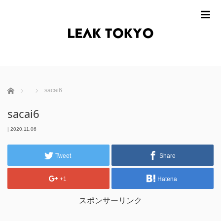
m
ホーム
sacai6
sacai6
|
2020.11.06
Tweet
Share
+1
Hatena
スポンサーリンク