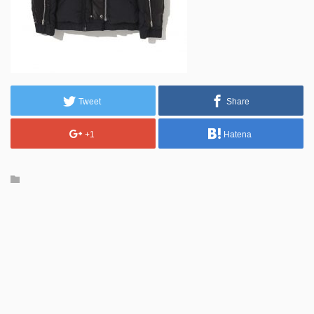
Tweet
Share
+1
Hatena