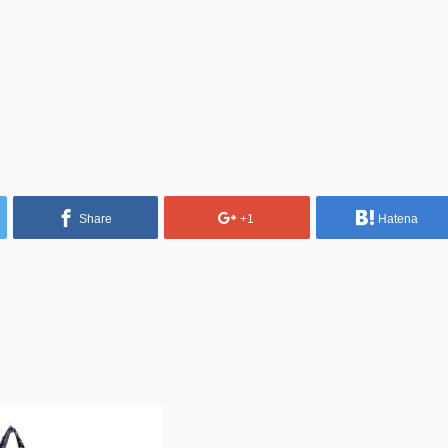
Share
+1
Hatena