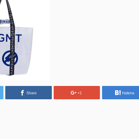
Share
+1
Hatena