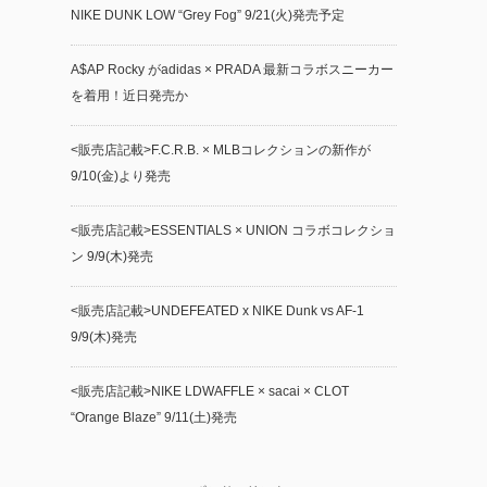
NIKE DUNK LOW “Grey Fog” 9/21(火)発売予定
A$AP Rocky がadidas × PRADA 最新コラボスニーカー
を着用！近日発売か
<販売店記載>F.C.R.B. × MLBコレクションの新作が
9/10(金)より発売
<販売店記載>ESSENTIALS × UNION コラボコレクショ
ン 9/9(木)発売
<販売店記載>UNDEFEATED x NIKE Dunk vs AF-1
9/9(木)発売
<販売店記載>NIKE LDWAFFLE × sacai × CLOT
“Orange Blaze” 9/11(土)発売