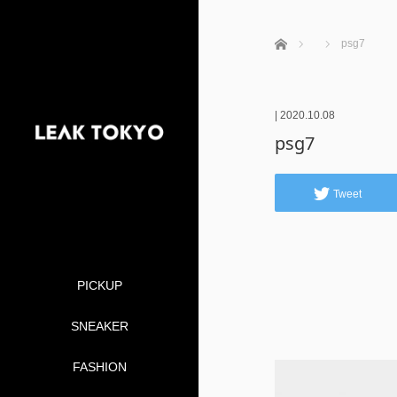
ホーム
psg7
|
2020.10.08
psg7
Tweet
PICKUP
SNEAKER
FASHION