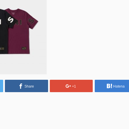
Share
+1
Hatena