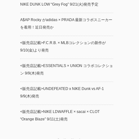
NIKE DUNK LOW “Grey Fog” 9/21(火)発売予定
A$AP Rocky がadidas × PRADA 最新コラボスニーカー
を着用！近日発売か
<販売店記載>F.C.R.B. × MLBコレクションの新作が
9/10(金)より発売
<販売店記載>ESSENTIALS × UNION コラボコレクショ
ン 9/9(木)発売
<販売店記載>UNDEFEATED x NIKE Dunk vs AF-1
9/9(木)発売
<販売店記載>NIKE LDWAFFLE × sacai × CLOT
“Orange Blaze” 9/11(土)発売