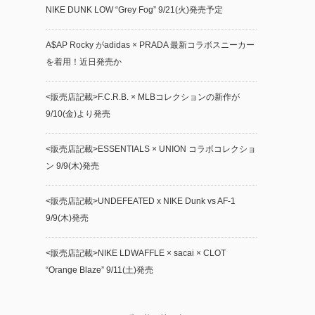
NIKE DUNK LOW “Grey Fog” 9/21(火)発売予定
A$AP Rocky がadidas × PRADA 最新コラボスニーカー
を着用！近日発売か
<販売店記載>F.C.R.B. × MLBコレクションの新作が
9/10(金)より発売
<販売店記載>ESSENTIALS × UNION コラボコレクショ
ン 9/9(木)発売
<販売店記載>UNDEFEATED x NIKE Dunk vs AF-1
9/9(木)発売
<販売店記載>NIKE LDWAFFLE × sacai × CLOT
“Orange Blaze” 9/11(土)発売