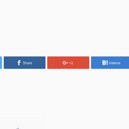
Share
+1
Hatena