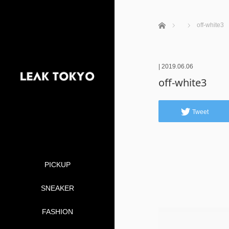
ホーム
off-white3
|
2019.06.06
off-white3
Tweet
PICKUP
SNEAKER
FASHION