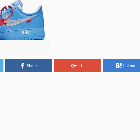
Share
+1
Hatena