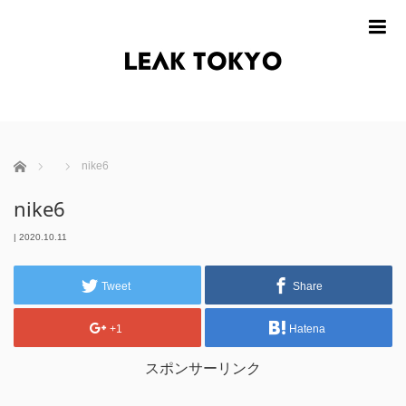
m
ホーム
nike6
nike6
|
2020.10.11
Tweet
Share
+1
Hatena
スポンサーリンク