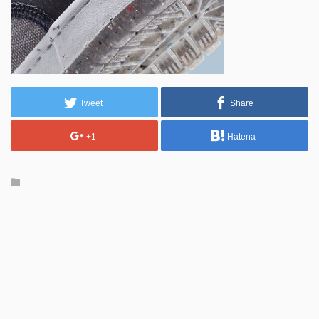
Tweet
Share
+1
Hatena