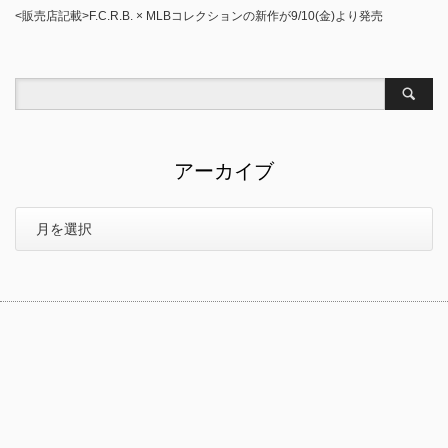
<販売店記載>F.C.R.B. × MLBコレクションの新作が9/10(金)より発売
アーカイブ