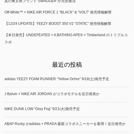
あの東京発ブランド”SWAGGER”が完全復活
Off-White™ × NIKE AIR FORCE 1 “BLACK” & “VOLT” 発売情報解禁
【12/24 UPDATE】YEEZY BOOST 350 V2 “STATIC” 発売情報解禁
【本日発売】UNDEFEATED × A BATHING APE® × Timberland のトリプルコ
ラボ
最近の投稿
adidas YEEZY FOAM RUNNER “Yellow Ochre” 9/18(土)発売予定
J Balvin × NIKE AIR JORDAN がコラボモデルを近日発表か
NIKE DUNK LOW “Grey Fog” 9/21(火)発売予定
A$AP Rocky がadidas × PRADA 最新コラボスニーカーを着用！近日発売か