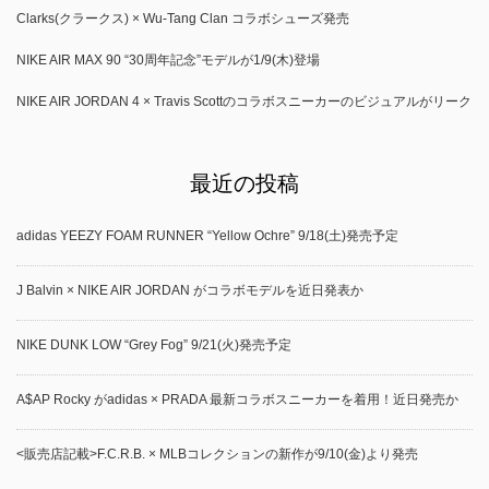
Clarks(クラークス) × Wu-Tang Clan コラボシューズ発売
NIKE AIR MAX 90 “30周年記念”モデルが1/9(木)登場
NIKE AIR JORDAN 4 × Travis Scottのコラボスニーカーのビジュアルがリーク
最近の投稿
adidas YEEZY FOAM RUNNER “Yellow Ochre” 9/18(土)発売予定
J Balvin × NIKE AIR JORDAN がコラボモデルを近日発表か
NIKE DUNK LOW “Grey Fog” 9/21(火)発売予定
A$AP Rocky がadidas × PRADA 最新コラボスニーカーを着用！近日発売か
<販売店記載>F.C.R.B. × MLBコレクションの新作が9/10(金)より発売