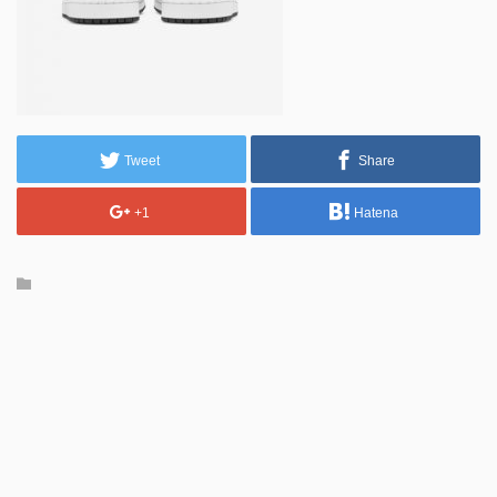
Tweet
Share
+1
Hatena