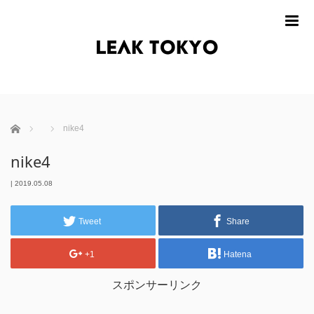
m
ホーム
nike4
nike4
|
2019.05.08
Tweet
Share
+1
Hatena
スポンサーリンク