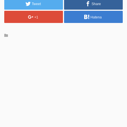
Tweet
Share
+1
Hatena