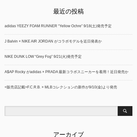
最近の投稿
adidas YEEZY FOAM RUNNER “Yellow Ochre” 9/18(土)発売予定
J Balvin × NIKE AIR JORDAN がコラボモデルを近日発表か
NIKE DUNK LOW “Grey Fog” 9/21(火)発売予定
A$AP Rocky がadidas × PRADA 最新コラボスニーカーを着用！近日発売か
<販売店記載>F.C.R.B. × MLBコレクションの新作が9/10(金)より発売
アーカイブ