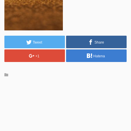
Tweet
Share
+1
Hatena