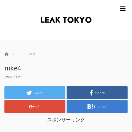
m
ホーム
nike4
nike4
|
2020.11.27
Tweet
Share
+1
Hatena
スポンサーリンク