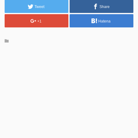
Tweet
Share
+1
Hatena