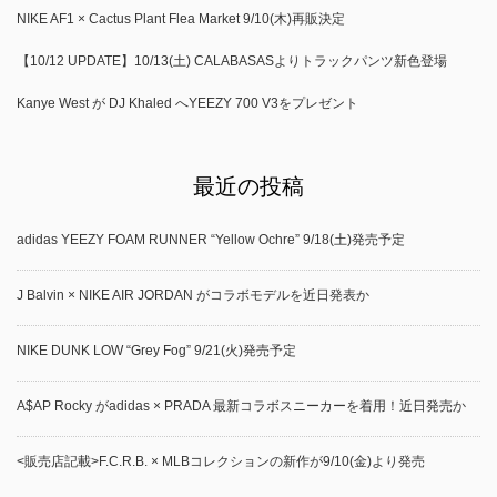
NIKE AF1 × Cactus Plant Flea Market 9/10(木)再販決定
【10/12 UPDATE】10/13(土) CALABASASよりトラックパンツ新色登場
Kanye West が DJ Khaled へYEEZY 700 V3をプレゼント
最近の投稿
adidas YEEZY FOAM RUNNER “Yellow Ochre” 9/18(土)発売予定
J Balvin × NIKE AIR JORDAN がコラボモデルを近日発表か
NIKE DUNK LOW “Grey Fog” 9/21(火)発売予定
A$AP Rocky がadidas × PRADA 最新コラボスニーカーを着用！近日発売か
<販売店記載>F.C.R.B. × MLBコレクションの新作が9/10(金)より発売