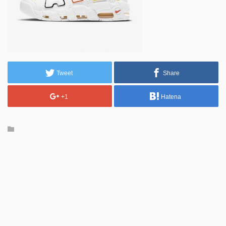
Tweet
Share
+1
Hatena