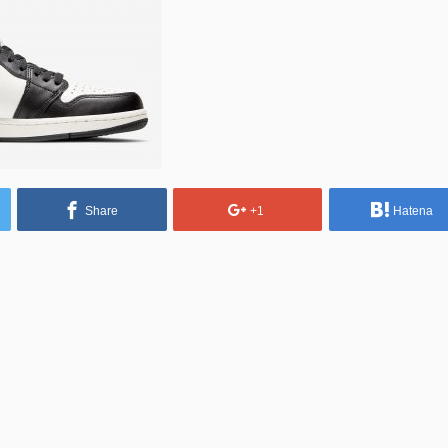
Share
+1
Hatena