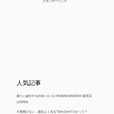
スポンサーリンク
人気記事
新たに誕生する渋谷パルコにHUMAN MADE®の直営店
がOPEN
今更聞けない…最近よく見る”Girls Don’t Cry”って？