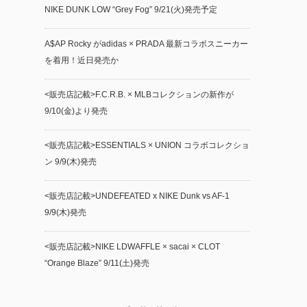
NIKE DUNK LOW “Grey Fog” 9/21(火)発売予定
A$AP Rocky がadidas × PRADA 最新コラボスニーカー
を着用！近日発売か
<販売店記載>F.C.R.B. × MLBコレクションの新作が
9/10(金)より発売
<販売店記載>ESSENTIALS × UNION コラボコレクショ
ン 9/9(木)発売
<販売店記載>UNDEFEATED x NIKE Dunk vs AF-1
9/9(木)発売
<販売店記載>NIKE LDWAFFLE × sacai × CLOT
“Orange Blaze” 9/11(土)発売