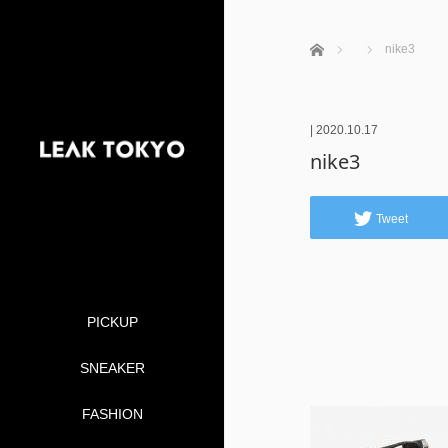
ホーム
nike3
|
2020.10.17
nike3
Tweet
PICKUP
SNEAKER
FASHION