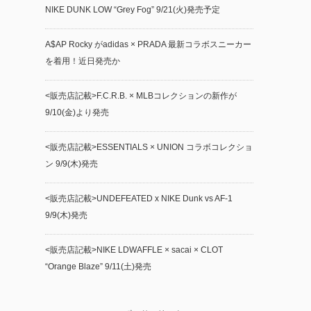
NIKE DUNK LOW “Grey Fog” 9/21(火)発売予定
A$AP Rocky がadidas × PRADA 最新コラボスニーカー
を着用！近日発売か
<販売店記載>F.C.R.B. × MLBコレクションの新作が
9/10(金)より発売
<販売店記載>ESSENTIALS × UNION コラボコレクショ
ン 9/9(木)発売
<販売店記載>UNDEFEATED x NIKE Dunk vs AF-1
9/9(木)発売
<販売店記載>NIKE LDWAFFLE × sacai × CLOT
“Orange Blaze” 9/11(土)発売