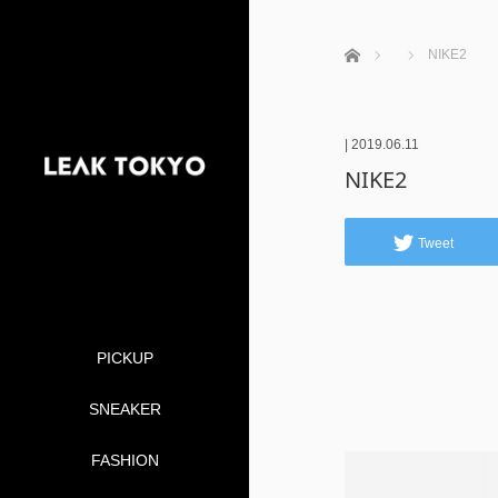
ホーム
NIKE2
|
2019.06.11
NIKE2
Tweet
PICKUP
SNEAKER
FASHION