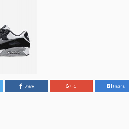
Share
+1
Hatena