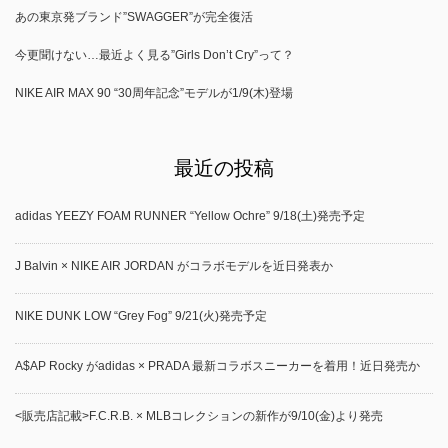
あの東京発ブランド”SWAGGER”が完全復活
今更聞けない…最近よく見る”Girls Don’t Cry”って？
NIKE AIR MAX 90 “30周年記念”モデルが1/9(木)登場
最近の投稿
adidas YEEZY FOAM RUNNER “Yellow Ochre” 9/18(土)発売予定
J Balvin × NIKE AIR JORDAN がコラボモデルを近日発表か
NIKE DUNK LOW “Grey Fog” 9/21(火)発売予定
A$AP Rocky がadidas × PRADA 最新コラボスニーカーを着用！近日発売か
<販売店記載>F.C.R.B. × MLBコレクションの新作が9/10(金)より発売