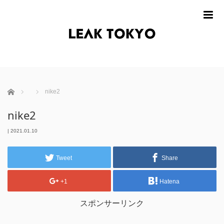
m
ホーム
nike2
nike2
|
2021.01.10
Tweet
Share
+1
Hatena
スポンサーリンク