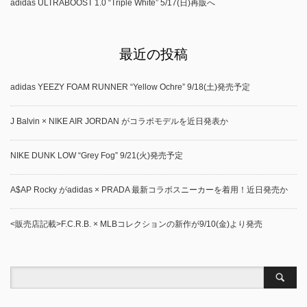
adidas ULTRABOOST 1.0 “Triple White” 5/17(日)再販へ
最近の投稿
adidas YEEZY FOAM RUNNER “Yellow Ochre” 9/18(土)発売予定
J Balvin × NIKE AIR JORDAN がコラボモデルを近日発表か
NIKE DUNK LOW “Grey Fog” 9/21(火)発売予定
A$AP Rocky がadidas × PRADA 最新コラボスニーカーを着用！近日発売か
<販売店記載>F.C.R.B. × MLBコレクションの新作が9/10(金)より発売