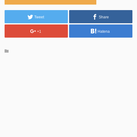
Tweet
Share
+1
Hatena