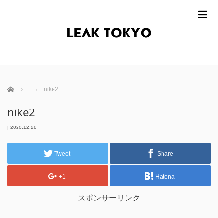
m
ホーム
nike2
nike2
|
2020.12.28
Tweet
Share
+1
Hatena
スポンサーリンク