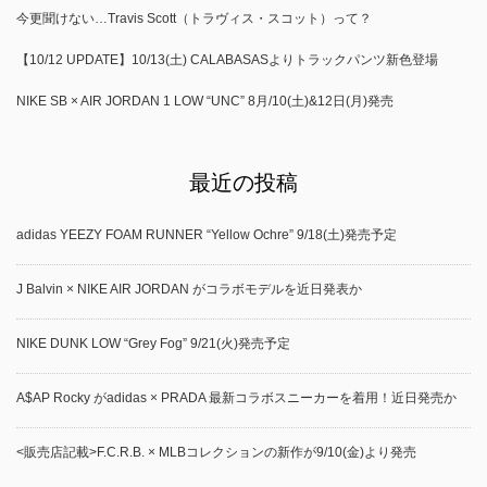
今更聞けない…Travis Scott（トラヴィス・スコット）って？
【10/12 UPDATE】10/13(土) CALABASASよりトラックパンツ新色登場
NIKE SB × AIR JORDAN 1 LOW “UNC” 8月/10(土)&12日(月)発売
最近の投稿
adidas YEEZY FOAM RUNNER “Yellow Ochre” 9/18(土)発売予定
J Balvin × NIKE AIR JORDAN がコラボモデルを近日発表か
NIKE DUNK LOW “Grey Fog” 9/21(火)発売予定
A$AP Rocky がadidas × PRADA 最新コラボスニーカーを着用！近日発売か
<販売店記載>F.C.R.B. × MLBコレクションの新作が9/10(金)より発売