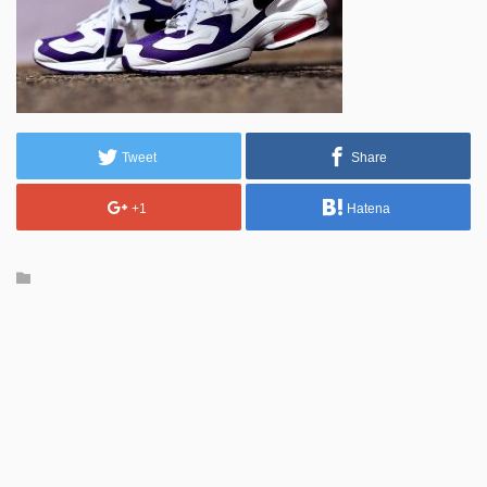
Tweet
Share
+1
Hatena