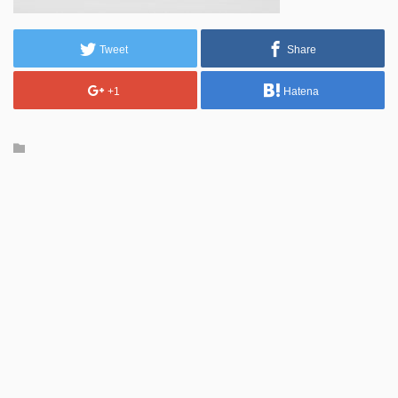
Tweet
Share
+1
Hatena