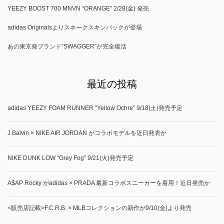
YEEZY BOOST 700 MNVN “ORANGE” 2/28(金) 発売
adidas Originalsよりスネークスキンパックが登場
あの東京発ブランド”SWAGGER”が完全復活
最近の投稿
adidas YEEZY FOAM RUNNER “Yellow Ochre” 9/18(土)発売予定
J Balvin × NIKE AIR JORDAN がコラボモデルを近日発表か
NIKE DUNK LOW “Grey Fog” 9/21(火)発売予定
A$AP Rocky がadidas × PRADA 最新コラボスニーカーを着用！近日発売か
<販売店記載>F.C.R.B. × MLBコレクションの新作が9/10(金)より発売