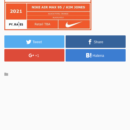
Tweet
Share
+1
Hatena