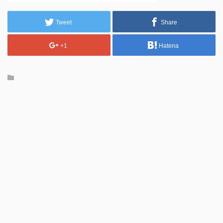
Tweet
Share
+1
Hatena