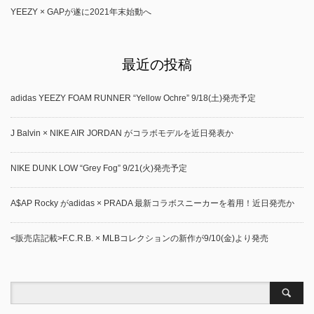
YEEZY × GAPが遂に2021年末始動へ
最近の投稿
adidas YEEZY FOAM RUNNER “Yellow Ochre” 9/18(土)発売予定
J Balvin × NIKE AIR JORDAN がコラボモデルを近日発表か
NIKE DUNK LOW “Grey Fog” 9/21(火)発売予定
A$AP Rocky がadidas × PRADA 最新コラボスニーカーを着用！近日発売か
<販売店記載>F.C.R.B. × MLBコレクションの新作が9/10(金)より発売