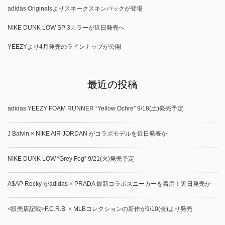
adidas Originalsよりスネークスキンパックが登場
NIKE DUNK LOW SP 3カラーが近日発売へ
YEEZYより4月発売のラインナップが公開
最近の投稿
adidas YEEZY FOAM RUNNER “Yellow Ochre” 9/18(土)発売予定
J Balvin × NIKE AIR JORDAN がコラボモデルを近日発表か
NIKE DUNK LOW “Grey Fog” 9/21(火)発売予定
A$AP Rocky がadidas × PRADA 最新コラボスニーカーを着用！近日発売か
<販売店記載>F.C.R.B. × MLBコレクションの新作が9/10(金)より発売