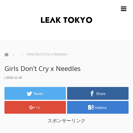
m
ホーム
Girls Don’t Cry x Needles
Girls Don’t Cry x Needles
|
2020.11.18
Tweet
Share
+1
Hatena
スポンサーリンク