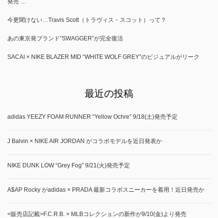
発売 …
今更聞けない…Travis Scott（トラヴィス・スコット）って？
あの東京発ブランド”SWAGGER”が完全復活
SACAI × NIKE BLAZER MID “WHITE WOLF GREY”のビジュアルがリーク
最近の投稿
adidas YEEZY FOAM RUNNER “Yellow Ochre” 9/18(土)発売予定
J Balvin × NIKE AIR JORDAN がコラボモデルを近日発表か
NIKE DUNK LOW “Grey Fog” 9/21(火)発売予定
A$AP Rocky がadidas × PRADA 最新コラボスニーカーを着用！近日発売か
<販売店記載>F.C.R.B. × MLBコレクションの新作が9/10(金)より発売