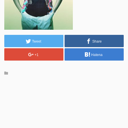
Tweet
Share
+1
Hatena