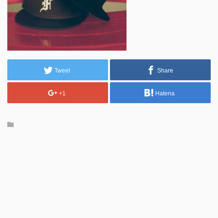
Tweet
Share
+1
Hatena