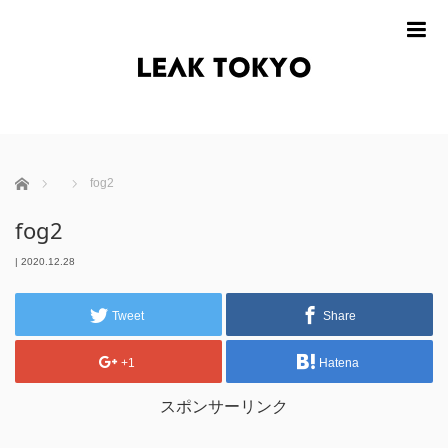
m
ホーム
fog2
fog2
|
2020.12.28
Tweet
Share
+1
Hatena
スポンサーリンク