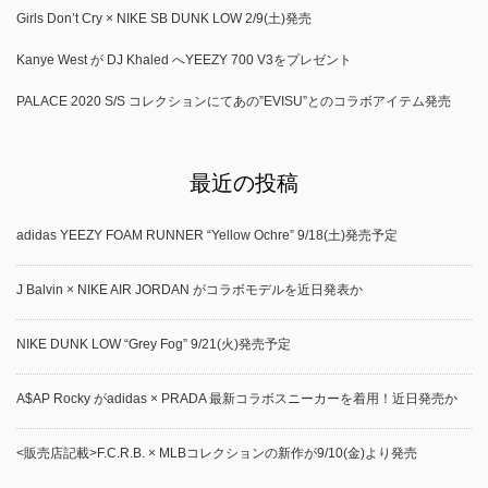
Girls Don’t Cry × NIKE SB DUNK LOW 2/9(土)発売
Kanye West が DJ Khaled へYEEZY 700 V3をプレゼント
PALACE 2020 S/S コレクションにてあの”EVISU”とのコラボアイテム発売
最近の投稿
adidas YEEZY FOAM RUNNER “Yellow Ochre” 9/18(土)発売予定
J Balvin × NIKE AIR JORDAN がコラボモデルを近日発表か
NIKE DUNK LOW “Grey Fog” 9/21(火)発売予定
A$AP Rocky がadidas × PRADA 最新コラボスニーカーを着用！近日発売か
<販売店記載>F.C.R.B. × MLBコレクションの新作が9/10(金)より発売