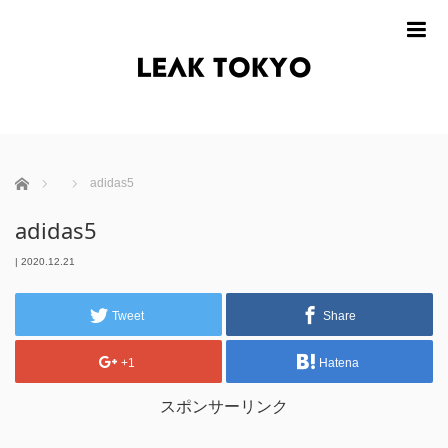
m
ホーム
adidas5
adidas5
|
2020.12.21
Tweet
Share
+1
Hatena
スポンサーリンク