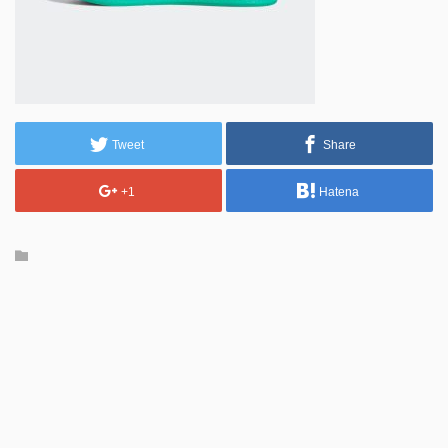
Tweet
Share
+1
Hatena