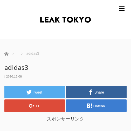
m
ホーム
adidas3
adidas3
|
2020.12.08
Tweet
Share
+1
Hatena
スポンサーリンク