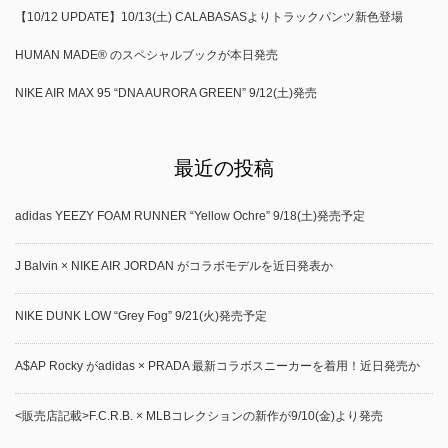
【10/12 UPDATE】10/13(土) CALABASASよりトラックパンツ新色登場
HUMAN MADE® のスペシャルブックが本日発売
NIKE AIR MAX 95 “DNA AURORA GREEN” 9/12(土)発売
最近の投稿
adidas YEEZY FOAM RUNNER “Yellow Ochre” 9/18(土)発売予定
J Balvin × NIKE AIR JORDAN がコラボモデルを近日発表か
NIKE DUNK LOW “Grey Fog” 9/21(火)発売予定
A$AP Rocky がadidas × PRADA 最新コラボスニーカーを着用！近日発売か
<販売店記載>F.C.R.B. × MLBコレクションの新作が9/10(金)より発売