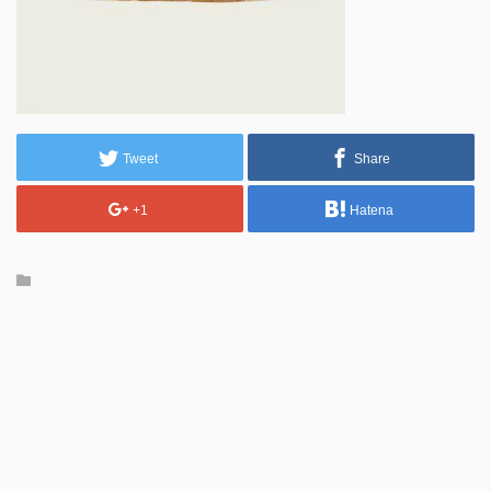
Tweet
Share
+1
Hatena