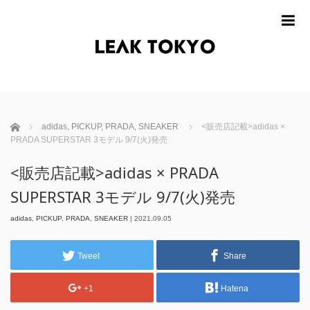
m
ホーム
adidas
,
PICKUP
,
PRADA
,
SNEAKER
<販売店記載>adidas ×
PRADA SUPERSTAR 3モデル 9/7(火)発売
<販売店記載>adidas × PRADA
SUPERSTAR 3モデル 9/7(火)発売
adidas
,
PICKUP
,
PRADA
,
SNEAKER
|
2021.09.05
Tweet
Share
+1
Hatena