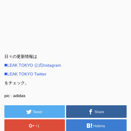
日々の更新情報は
◼️LEAK TOKYO 公式Instagram
◼️LEAK TOKYO Twitter
をチェック。
pic : adidas
Tweet
Share
+1
Hatena