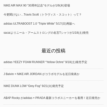
NIKE AIR MAX 90 “30周年記念”モデルが1/9(木)登場
今更聞けない…Travis Scott（トラヴィス・スコット）って？
adidas ULTRABOOST 1.0 “Triple White” 5/17(日)再販へ
sacaiよりニール・アームストロングの名言Tシャツが1/18(土)発売
最近の投稿
adidas YEEZY FOAM RUNNER “Yellow Ochre” 9/18(土)発売予定
J Balvin × NIKE AIR JORDAN がコラボモデルを近日発表か
NIKE DUNK LOW “Grey Fog” 9/21(火)発売予定
A$AP Rocky がadidas × PRADA 最新コラボスニーカーを着用！近日発売か